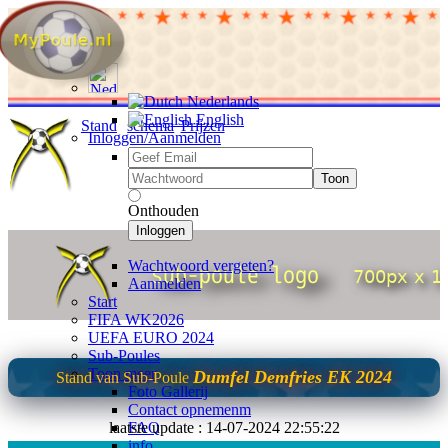
Nederlands
English
Stand
schema
Prijzen
Inloggen/Aanmelden
Toon
Onthouden
Inloggen
Wachtwoord vergeten?
Aanmelden
Start
FIFA WK2026
UEFA EURO 2024
Sub-Poules
Toon meer
Dumfel Demfries EK 2024
Stand van Sub-Poule
Foto Gallerij
Contact opnemenm
laatste update : 14-07-2024 22:55:22
FAQ
info