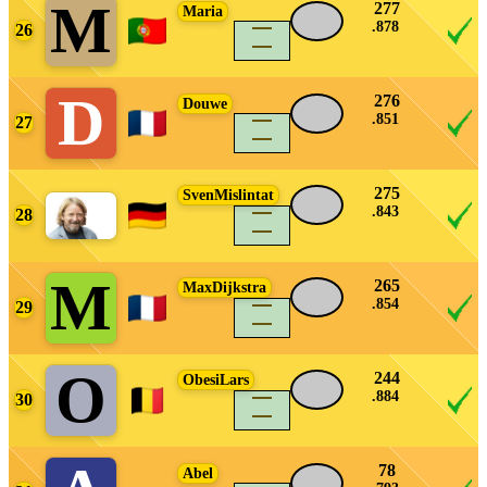
M
277
Maria
.878
26
density_large
D
276
Douwe
.851
27
density_large
275
SvenMislintat
.843
28
density_large
M
265
MaxDijkstra
.854
29
density_large
O
244
ObesiLars
.884
30
density_large
78
Abel