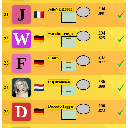
J
294
JelleVDR2002
.891
21
density_large
W
294
watisbuitenspel
.825
22
density_large
F
287
Finito
.877
23
density_large
286
thijsfranssen
.898
24
density_large
D
280
Debestevlagger
.872
25
density_large