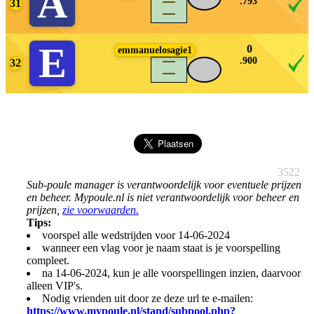
A
.793
31
density_large
E
0
emmanuelosagie1
.900
32
density_large
3522
Sub-poule manager is verantwoordelijk voor eventuele prijzen
en beheer. Mypoule.nl is niet verantwoordelijk voor beheer en
prijzen,
zie voorwaarden.
Tips:
voorspel alle wedstrijden voor 14-06-2024
wanneer een vlag voor je naam staat is je voorspelling
compleet.
na 14-06-2024, kun je alle voorspellingen inzien, daarvoor
alleen VIP's.
Nodig vrienden uit door ze deze url te e-mailen:
https://www.mypoule.nl/stand/subpool.php?