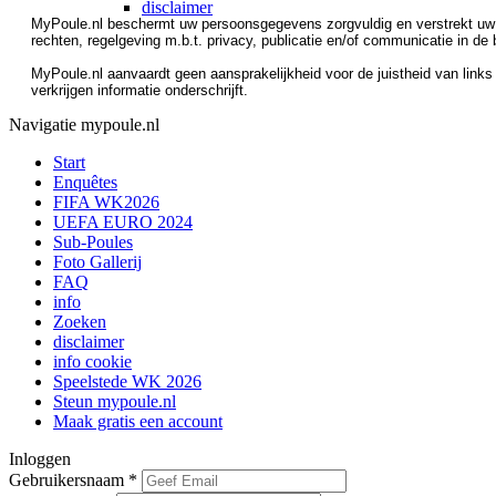
disclaimer
MyPoule.nl beschermt uw persoonsgegevens zorgvuldig en verstrekt uw ge
rechten, regelgeving m.b.t. privacy, publicatie en/of communicatie in de
MyPoule.nl aanvaardt geen aansprakelijkheid voor de juistheid van links 
verkrijgen informatie onderschrijft.
Navigatie mypoule.nl
Start
Enquêtes
FIFA WK2026
UEFA EURO 2024
Sub-Poules
Foto Gallerij
FAQ
info
Zoeken
disclaimer
info cookie
Speelstede WK 2026
Steun mypoule.nl
Maak gratis een account
Inloggen
Gebruikersnaam
*