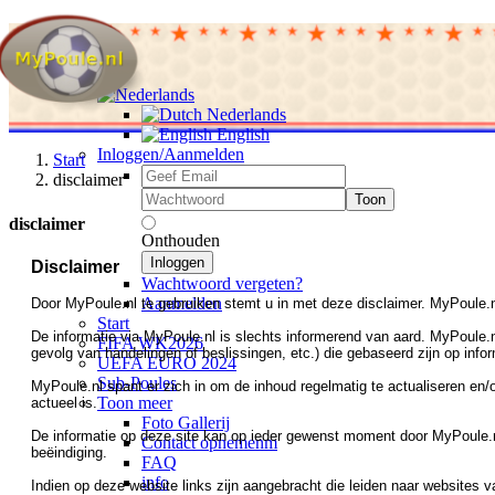
Nederlands
English
Inloggen/Aanmelden
Start
disclaimer
Toon
disclaimer
Onthouden
Inloggen
Disclaimer
Wachtwoord vergeten?
Aanmelden
Door MyPoule.nl te gebruiken stemt u in met deze disclaimer. MyPoule.n
Start
De informatie via MyPoule.nl is slechts informerend van aard. MyPoule.n
FIFA WK2026
gevolg van handelingen of beslissingen, etc.) die gebaseerd zijn op info
UEFA EURO 2024
Sub-Poules
MyPoule.nl spant er zich in om de inhoud regelmatig te actualiseren en/o
Toon meer
actueel is.
Foto Gallerij
De informatie op deze site kan op ieder gewenst moment door MyPoule.nl 
Contact opnemenm
beëindiging.
FAQ
info
Indien op deze website links zijn aangebracht die leiden naar websites 