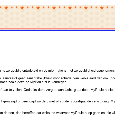
l is zorgvuldig ontwikkeld en de informatie is met zorgvuldigheid opgenomen.
l aanvaardt geen aansprakelijkheid voor schade, van welke aard dan ook (onde
rmatie zoals deze op MyPoule.nl is verkregen.
f aan te vullen. Ondanks deze zorg en aandacht, garandeert MyPoule.nl niet dat
gewijzigd of beëindigd worden, met of zonder voorafgaande verwittiging. MyPo
van derden, dan betreffen dat websites waarvoor MyPoule.nl op geen enkele wij