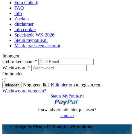
Foto Gallerij
FAQ
info
Zoeken
disclaimer
info cookie
Speelstede WK 2026
Steun mypoule.nl
Maak gratis een account
Inloggen
Gebruikersnaam
*
Wachtwoord
*
Onthouden
Nog geen lid?
Klik hier
om te registreren.
Inloggen
Wachtwoord vergeten?
Steun MyPoule.nl
Jouw advertentie hier plaatsen?
contact
Design by
Mem
a
PTHandshakeProduktion