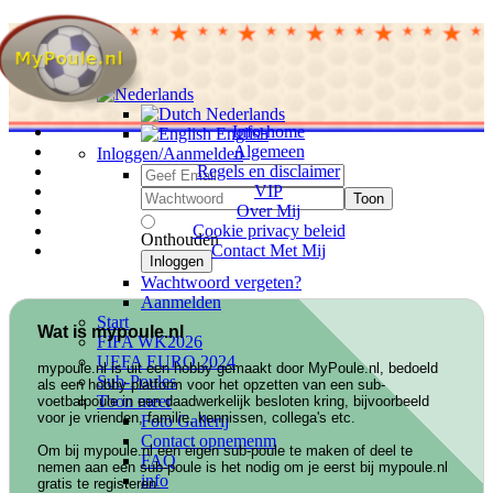
Nederlands
Info-home
English
Algemeen
Inloggen/Aanmelden
Regels en disclaimer
VIP
Toon
Over Mij
Cookie privacy beleid
Onthouden
Contact Met Mij
Inloggen
Wachtwoord vergeten?
Aanmelden
Start
Wat is mypoule.nl
FIFA WK2026
UEFA EURO 2024
mypoule.nl is uit een hobby gemaakt door MyPoule.nl, bedoeld
Sub-Poules
als een hobby platform voor het opzetten van een sub-
Toon meer
voetbalpoule in een daadwerkelijk besloten kring, bijvoorbeeld
voor je vrienden, familie, kennissen, collega's etc.
Foto Gallerij
Contact opnemenm
Om bij mypoule.nl een eigen sub-poule te maken of deel te
FAQ
nemen aan een sub-poule is het nodig om je eerst bij mypoule.nl
info
gratis te registeren.